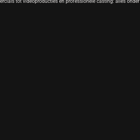
cials tot videoproducties en professionele casting: alles onder