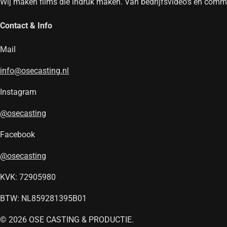
Wij maken films die indruk maken. Van bedrijfsvideo's en commer
Contact & Info
Mail
info@osecasting.nl
Instagram
@osecasting
Facebook
@osecasting
KVK: 72905980
BTW: NL859281395B01
© 2026 OSE CASTING & PRODUCTIE.